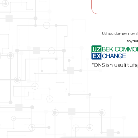
Ushbu domen nomi O
foydal
*DNS ish usuli tufa