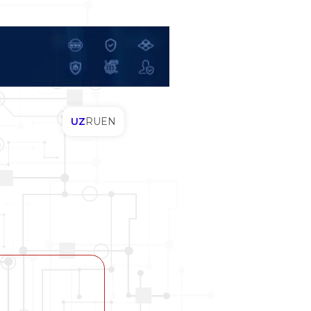
UZ
RU
EN