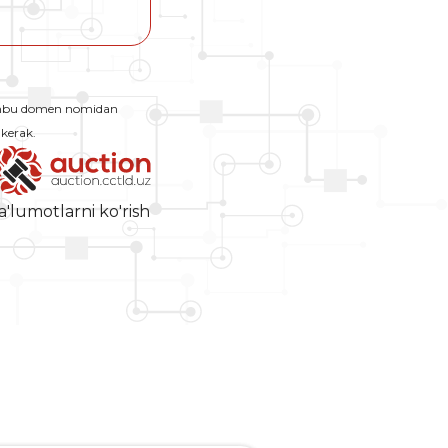
Ushbu domen nomidan
 kerak.
a'lumotlarni ko'rish