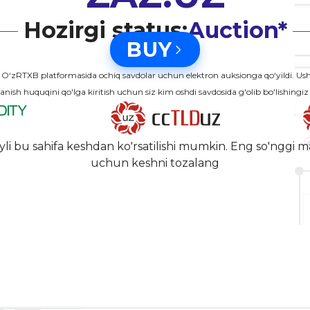
Hozirgi status:
Auction*
BUY
‘zRTXB platformasida ochiq savdolar uchun elektron auksionga qo‘yildi. 
anish huquqini qo'lga kiritish uchun siz kim oshdi savdosida g'olib bo'lishingiz
yli bu sahifa keshdan ko'rsatilishi mumkin. Eng so'nggi m
uchun keshni tozalang